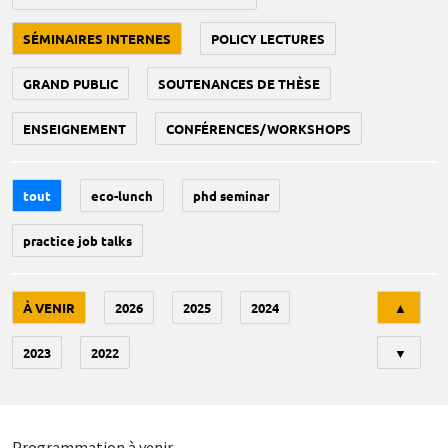
SÉMINAIRES INTERNES
POLICY LECTURES
GRAND PUBLIC
SOUTENANCES DE THÈSE
ENSEIGNEMENT
CONFÉRENCES/WORKSHOPS
tout
eco-lunch
phd seminar
practice job talks
Tri
À VENIR
2026
2025
2024
▲
2023
2022
▼
Programmation à venir