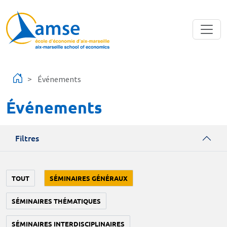
Aller au contenu principal
Événements
Événements
Filtres
TOUT
SÉMINAIRES GÉNÉRAUX
SÉMINAIRES THÉMATIQUES
SÉMINAIRES INTERDISCIPLINAIRES