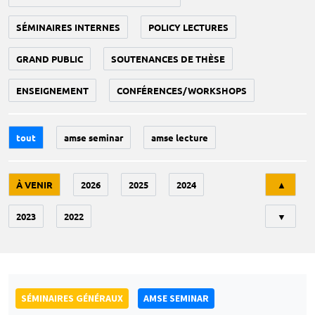
SÉMINAIRES INTERNES
POLICY LECTURES
GRAND PUBLIC
SOUTENANCES DE THÈSE
ENSEIGNEMENT
CONFÉRENCES/WORKSHOPS
tout
amse seminar
amse lecture
Tri
À VENIR
2026
2025
2024
▲
2023
2022
▼
SÉMINAIRES GÉNÉRAUX
AMSE SEMINAR