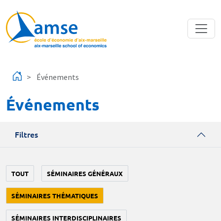
Aller au contenu principal
Événements
Événements
Filtres
TOUT
SÉMINAIRES GÉNÉRAUX
SÉMINAIRES THÉMATIQUES
SÉMINAIRES INTERDISCIPLINAIRES