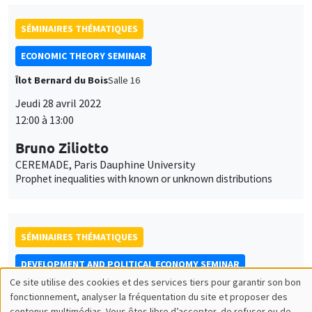
SÉMINAIRES THÉMATIQUES
ECONOMIC THEORY SEMINAR
Îlot Bernard du Bois
Salle 16
Jeudi 28 avril 2022
12:00 à 13:00
Bruno Ziliotto
CEREMADE, Paris Dauphine University
Prophet inequalities with known or unknown distributions
SÉMINAIRES THÉMATIQUES
DEVELOPMENT AND POLITICAL ECONOMY SEMINAR
Ce site utilise des cookies et des services tiers pour garantir son bon
MEGA
Salle Carine Nourry
Utilisation
fonctionnement, analyser la fréquentation du site et proposer des
Vendredi 29 avril 2022
contenus multimédias. Vous êtes libre d’accepter, de refuser ou de