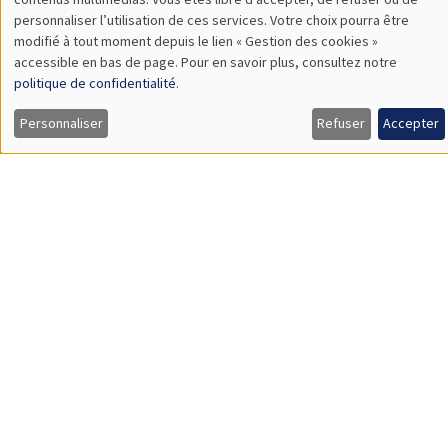
des
personnaliser l’utilisation de ces services. Votre choix pourra être
12:00 à 13:15
modifié à tout moment depuis le lien « Gestion des cookies »
données
Julia Cajal Grossi
accessible en bas de page. Pour en savoir plus, consultez notre
personnelles
politique de confidentialité
.
Graduate Institute Geneva
Searching for trade partners in developing countries
et
Personnaliser
Refuser
Accepter
des
cookies
SÉMINAIRES THÉMATIQUES
BIG DATA AND ECONOMETRICS SEMINAR
Îlot Bernard du Bois
Salle 21
Mardi 10 mai 2022
14:00 à 15:30
Jeroen Rombouts
ESSEC Business School
Data-driven solutions for large-scale agile demand forecasting
at digital platforms