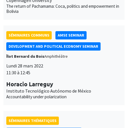
Copenhagen University
The return of Pachamama: Coca, politics and empowerment in
Bolivia
SÉMINAIRES COMMUNS
AMSE SEMINAR
DEVELOPMENT AND POLITICAL ECONOMY SEMINAR
Îlot Bernard du Bois
Amphithéâtre
Lundi 28 mars 2022
11:30 à 12:45
Horacio Larreguy
Instituto Tecnológico Autónomo de México
Accountability under polarization
SÉMINAIRES THÉMATIQUES