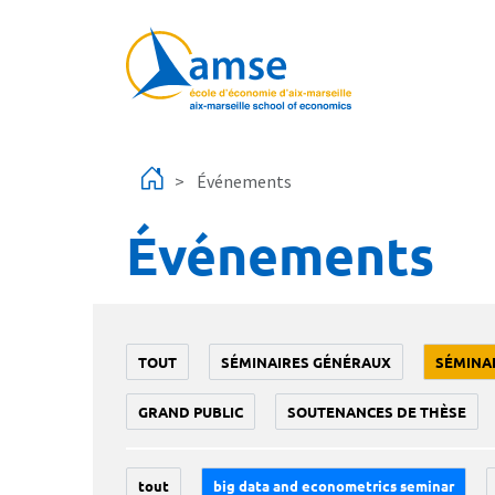
Aller au contenu principal
Événements
Événements
TOUT
SÉMINAIRES GÉNÉRAUX
SÉMINA
GRAND PUBLIC
SOUTENANCES DE THÈSE
tout
big data and econometrics seminar