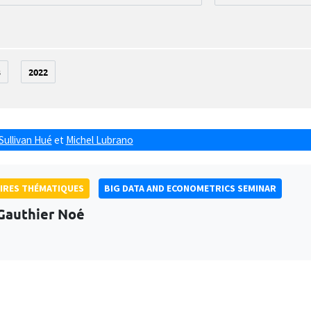
3
2022
Sullivan Hué
et
Michel Lubrano
IRES THÉMATIQUES
BIG DATA AND ECONOMETRICS SEMINAR
Gauthier Noé