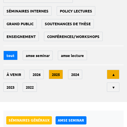
SÉMINAIRES INTERNES
POLICY LECTURES
GRAND PUBLIC
SOUTENANCES DE THÈSE
ENSEIGNEMENT
CONFÉRENCES/WORKSHOPS
tout
amse seminar
amse lecture
Tri
À VENIR
2026
2025
2024
▲
2023
2022
▼
SÉMINAIRES GÉNÉRAUX
AMSE SEMINAR