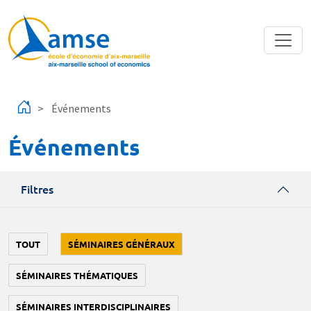
Aller au contenu principal
Événements
Événements
Filtres
TOUT
SÉMINAIRES GÉNÉRAUX
SÉMINAIRES THÉMATIQUES
SÉMINAIRES INTERDISCIPLINAIRES