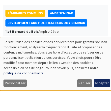
SÉMINAIRES COMMUNS
AMSE SEMINAR
DEVELOPMENT AND POLITICAL ECONOMY SEMINAR
Îlot Bernard du Bois
Amphithéâtre
Lundi 12 mai 2025
Ce site utilise des cookies et des services tiers pour garantir son bon
11:30 à 12:45
Utilisation
fonctionnement, analyser la fréquentation du site et proposer des
contenus multimédias. Vous êtes libre d’accepter, de refuser ou de
Francis Annan
des
personnaliser l’utilisation de ces services. Votre choix pourra être
UC Berkeley
modifié à tout moment depuis le lien « Gestion des cookies »
données
Redistributing Transportation Costs
accessible en bas de page. Pour en savoir plus, consultez notre
personnelles
politique de confidentialité
.
et
Personnaliser
Refuser
Accepter
SÉMINAIRES GÉNÉRAUX
AMSE SEMINAR
des
Îlot Bernard du Bois
Amphithéâtre
cookies
Lundi 19 mai 2025
11:30 à 12:45