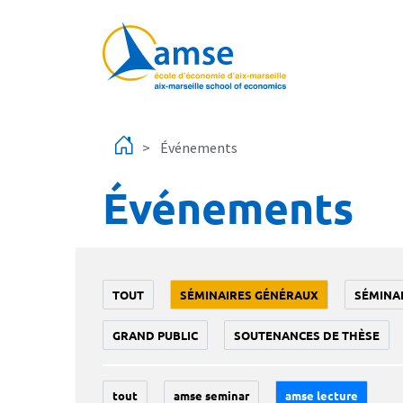
Aller au contenu principal
Événements
Événements
TOUT
SÉMINAIRES GÉNÉRAUX
SÉMINA
GRAND PUBLIC
SOUTENANCES DE THÈSE
tout
amse seminar
amse lecture