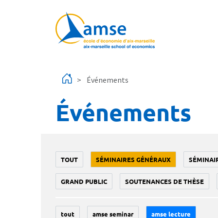
Aller au contenu principal
Événements
Événements
TOUT
SÉMINAIRES GÉNÉRAUX
SÉMINAI
GRAND PUBLIC
SOUTENANCES DE THÈSE
tout
amse seminar
amse lecture