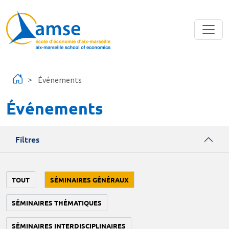
Aller au contenu principal
Événements
Événements
Filtres
TOUT
SÉMINAIRES GÉNÉRAUX
SÉMINAIRES THÉMATIQUES
SÉMINAIRES INTERDISCIPLINAIRES