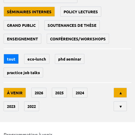
SÉMINAIRES INTERNES
POLICY LECTURES
GRAND PUBLIC
SOUTENANCES DE THÈSE
ENSEIGNEMENT
CONFÉRENCES/WORKSHOPS
tout
eco-lunch
phd seminar
practice job talks
Tri
À VENIR
2026
2025
2024
▲
2023
2022
▼
Programmation à venir