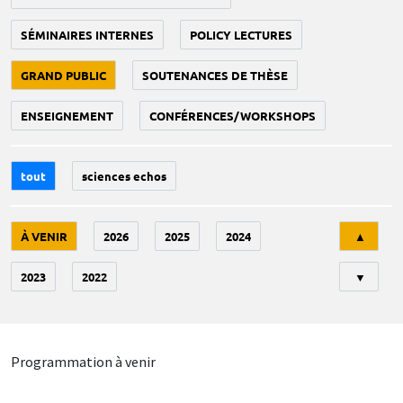
SÉMINAIRES INTERNES
POLICY LECTURES
GRAND PUBLIC
SOUTENANCES DE THÈSE
ENSEIGNEMENT
CONFÉRENCES/WORKSHOPS
tout
sciences echos
Tri
À VENIR
2026
2025
2024
▲
2023
2022
▼
Programmation à venir