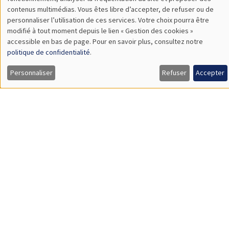
Guillermo Toral
IE University
Street-Level Rule of Law: Prosecutor Presence and the Fight
against Corruption
SÉMINAIRES GÉNÉRAUX
AMSE SEMINAR
Îlot Bernard du Bois
Salle 21
Mardi 26 mars 2024
14:30 à 15:45
Quentin Lippmann
University Paris II Panthéon-Assas
Does Access to Power Make Women as Newsworthy as Men?
SÉMINAIRES GÉNÉRAUX
AMSE SEMINAR