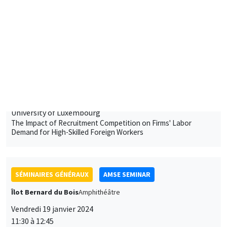
SÉMINAIRES GÉNÉRAUX
AMSE SEMINAR
Îlot Bernard du Bois
Amphithéâtre
Jeudi 18 janvier 2024
15:00 à 16:15
Morgan Raux
University of Luxembourg
The Impact of Recruitment Competition on Firms' Labor
Demand for High-Skilled Foreign Workers
SÉMINAIRES GÉNÉRAUX
AMSE SEMINAR
Îlot Bernard du Bois
Amphithéâtre
Vendredi 19 janvier 2024
11:30 à 12:45