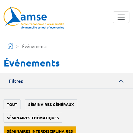
Aller au contenu principal
Événements
Événements
Filtres
TOUT
SÉMINAIRES GÉNÉRAUX
SÉMINAIRES THÉMATIQUES
SÉMINAIRES INTERDISCIPLINAIRES