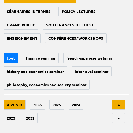
SÉMINAIRES INTERNES
POLICY LECTURES
GRAND PUBLIC
SOUTENANCES DE THÈSE
ENSEIGNEMENT
CONFÉRENCES/WORKSHOPS
tout
finance seminar
french-japanese webinar
history and economics seminar
inter-eval seminar
philosophy, economics and society seminar
Tri
À VENIR
2026
2025
2024
▲
2023
2022
▼