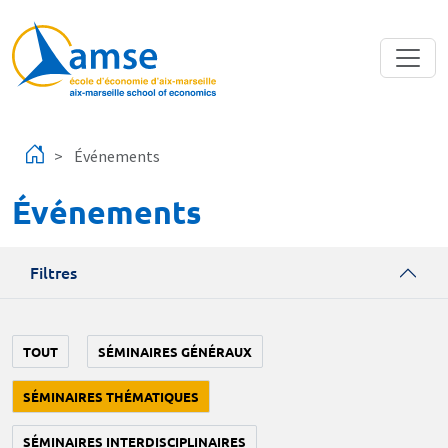
Aller au contenu principal
Événements
Événements
Filtres
TOUT
SÉMINAIRES GÉNÉRAUX
SÉMINAIRES THÉMATIQUES
SÉMINAIRES INTERDISCIPLINAIRES