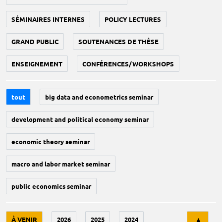
SÉMINAIRES INTERNES
POLICY LECTURES
GRAND PUBLIC
SOUTENANCES DE THÈSE
ENSEIGNEMENT
CONFÉRENCES/WORKSHOPS
tout
big data and econometrics seminar
development and political economy seminar
economic theory seminar
macro and labor market seminar
public economics seminar
Tri
À VENIR
2026
2025
2024
▲