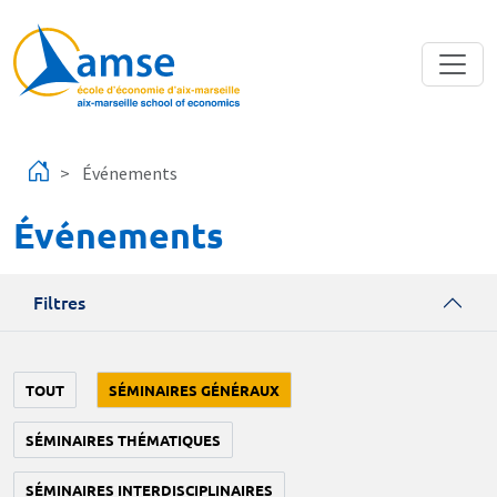
Aller au contenu principal
Événements
Événements
Filtres
TOUT
SÉMINAIRES GÉNÉRAUX
SÉMINAIRES THÉMATIQUES
SÉMINAIRES INTERDISCIPLINAIRES