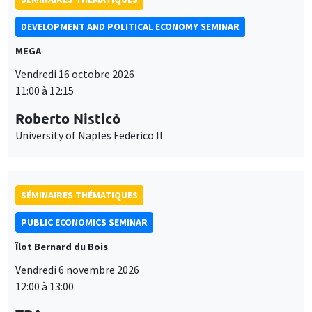
Roberto Nisticò
University of Naples Federico II
SÉMINAIRES THÉMATIQUES
PUBLIC ECONOMICS SEMINAR
Îlot Bernard du Bois
Vendredi 6 novembre 2026
12:00 à 13:00
TBA
SÉMINAIRES GÉNÉRAUX
AMSE SEMINAR
Ce site utilise des cookies et des services tiers pour garantir son bon
Îlot Bernard du Bois
Amphithéâtre
Utilisation
fonctionnement, analyser la fréquentation du site et proposer des
Lundi 9 novembre 2026
contenus multimédias. Vous êtes libre d’accepter, de refuser ou de