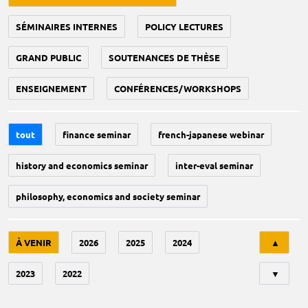
SÉMINAIRES INTERNES
POLICY LECTURES
GRAND PUBLIC
SOUTENANCES DE THÈSE
ENSEIGNEMENT
CONFÉRENCES/WORKSHOPS
tout
finance seminar
french-japanese webinar
history and economics seminar
inter-eval seminar
philosophy, economics and society seminar
Tri
À VENIR
2026
2025
2024
▲
2023
2022
▼