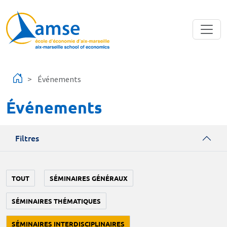
Aller au contenu principal
Événements
Événements
Filtres
TOUT
SÉMINAIRES GÉNÉRAUX
SÉMINAIRES THÉMATIQUES
SÉMINAIRES INTERDISCIPLINAIRES