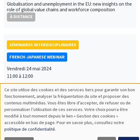
Globalisation and unemployment in the EU: new insights on the
role of global value chains and workforce composition
À DISTANCE
SÉMINAIRES INTERDISCIPLINAIRES
FRENCH-JAPANESE WEBINAR
Vendredi 24 mai 2024
11:00 à 12:00
Yuki Masujima
Deloitte Tohmatsu Financial Advisory LLC
Drivers of Post-Pandemic Currency Movement: Recurring
Impacts of Sovereign Risks and Oil Prices
À DISTANCE