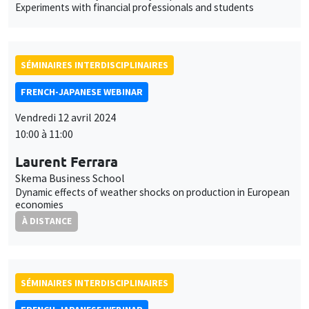
Experiments with financial professionals and students
SÉMINAIRES INTERDISCIPLINAIRES
FRENCH-JAPANESE WEBINAR
Vendredi 12 avril 2024
Ce site utilise des cookies et des services tiers pour garantir son bon
Utilisation
10:00 à 11:00
fonctionnement, analyser la fréquentation du site et proposer des
contenus multimédias. Vous êtes libre d’accepter, de refuser ou de
des
Laurent Ferrara
personnaliser l’utilisation de ces services. Votre choix pourra être
modifié à tout moment depuis le lien « Gestion des cookies »
Skema Business School
données
accessible en bas de page. Pour en savoir plus, consultez notre
Dynamic effects of weather shocks on production in European
personnelles
economies
politique de confidentialité
.
À DISTANCE
et
Personnaliser
Refuser
Accepter
des
cookies
SÉMINAIRES INTERDISCIPLINAIRES