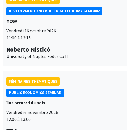
DEVELOPMENT AND POLITICAL ECONOMY SEMINAR
MEGA
Vendredi 16 octobre 2026
11:00 à 12:15
Roberto Nisticò
University of Naples Federico II
SÉMINAIRES THÉMATIQUES
PUBLIC ECONOMICS SEMINAR
Îlot Bernard du Bois
Vendredi 6 novembre 2026
12:00 à 13:00
Ce site utilise des cookies et des services tiers pour garantir son bon
Utilisation
fonctionnement, analyser la fréquentation du site et proposer des
TBA
contenus multimédias. Vous êtes libre d’accepter, de refuser ou de