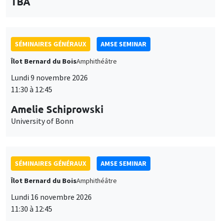
des
personnaliser l’utilisation de ces services. Votre choix pourra être
modifié à tout moment depuis le lien « Gestion des cookies »
données
accessible en bas de page. Pour en savoir plus, consultez notre
personnelles
politique de confidentialité
.
SÉMINAIRES GÉNÉRAUX
AMSE SEMINAR
et
Îlot Bernard du Bois
Amphithéâtre
Personnaliser
Refuser
Accepter
des
Lundi 9 novembre 2026
11:30 à 12:45
cookies
Amelie Schiprowski
University of Bonn
SÉMINAIRES GÉNÉRAUX
AMSE SEMINAR
Îlot Bernard du Bois
Amphithéâtre
Lundi 16 novembre 2026
11:30 à 12:45