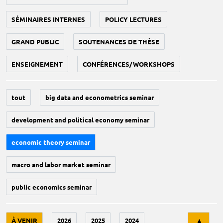
SÉMINAIRES INTERNES
POLICY LECTURES
GRAND PUBLIC
SOUTENANCES DE THÈSE
ENSEIGNEMENT
CONFÉRENCES/WORKSHOPS
tout
big data and econometrics seminar
development and political economy seminar
economic theory seminar
macro and labor market seminar
public economics seminar
Tri
À VENIR
2026
2025
2024
▲