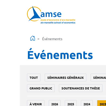
Aller au contenu principal
Événements
Événements
TOUT
SÉMINAIRES GÉNÉRAUX
SÉMINA
GRAND PUBLIC
SOUTENANCES DE THÈSE
À VENIR
2026
2025
2024
202