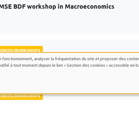
MSE BDF workshop in Macroeconomics
RENCES/WORKSHOPS
bon fonctionnement, analyser la fréquentation du site et proposer des conte
 ECINEQ Meeting 2023
modifié à tout moment depuis le lien « Gestion des cookies » accessible en 
 for the Study of Economic Inequality
RENCES/WORKSHOPS
 Jamboree