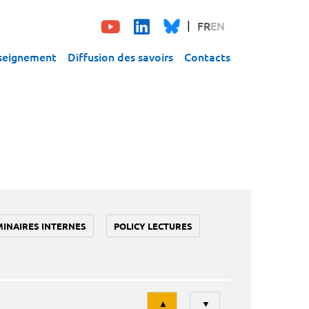
FR
EN
seignement
Diffusion des savoirs
Contacts
MINAIRES INTERNES
POLICY LECTURES
Tri
▲
▼