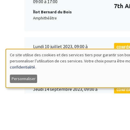
09:00 à 17:00
7th A
Îlot Bernard du Bois
Amphithéâtre
Lundi 10 juillet 2023, 09:00 à
CONFÉ
Mercredi 12 juillet 2023, 17:00
Ce site utilise des cookies et des services tiers pour garantir son 
Tenth
personnaliser l’utilisation de ces services. Votre choix pourra être 
Utilisation
Society
confidentialité
.
des
Personnaliser
Jeudi 14 septembre 2023, 09:00 à
CONFÉ
données
Vendredi 15 septembre 2023, 14:00
EDGE
personnelles
Îlot Bernard du Bois
Amphithéâtre
et