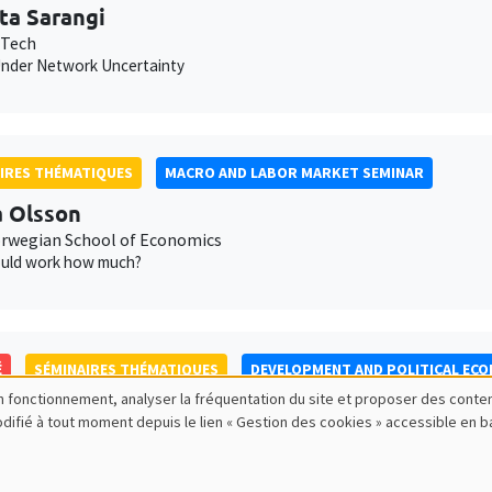
ta Sarangi
 Tech
nder Network Uncertainty
IRES THÉMATIQUES
MACRO AND LABOR MARKET SEMINAR
 Olsson
wegian School of Economics
uld work how much?
É
SÉMINAIRES THÉMATIQUES
DEVELOPMENT AND POLITICAL EC
bon fonctionnement, analyser la fréquentation du site et proposer des conte
Maria Mayda
modifié à tout moment depuis le lien « Gestion des cookies » accessible en 
own University