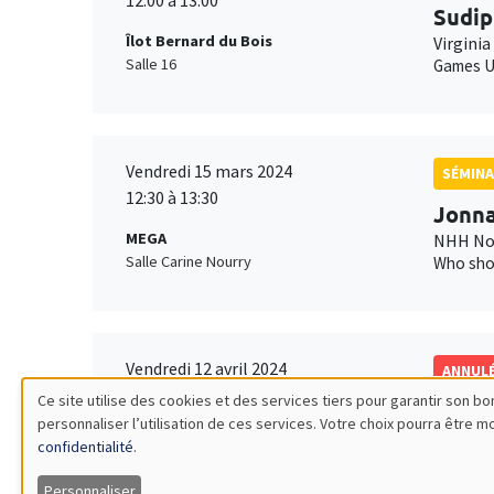
12:00 à 13:00
Sudip
Îlot Bernard du Bois
Virginia
Salle 16
Games U
Vendredi 15 mars 2024
SÉMINA
12:30 à 13:30
Jonna
MEGA
NHH Nor
Salle Carine Nourry
Who sho
Vendredi 12 avril 2024
ANNUL
11:00 à 12:15
Ce site utilise des cookies et des services tiers pour garantir son 
Anna 
personnaliser l’utilisation de ces services. Votre choix pourra être 
Utilisation
MEGA
Georget
confidentialité
.
Salle Carine Nourry
Personnaliser