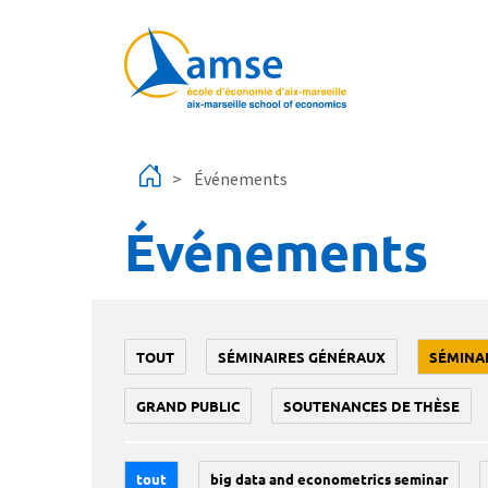
Aller au contenu principal
Événements
Événements
TOUT
SÉMINAIRES GÉNÉRAUX
SÉMINA
GRAND PUBLIC
SOUTENANCES DE THÈSE
tout
big data and econometrics seminar