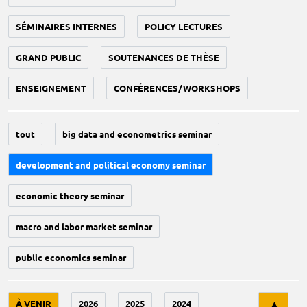
SÉMINAIRES INTERNES
POLICY LECTURES
GRAND PUBLIC
SOUTENANCES DE THÈSE
ENSEIGNEMENT
CONFÉRENCES/WORKSHOPS
tout
big data and econometrics seminar
development and political economy seminar
economic theory seminar
macro and labor market seminar
public economics seminar
Tri
À VENIR
2026
2025
2024
▲