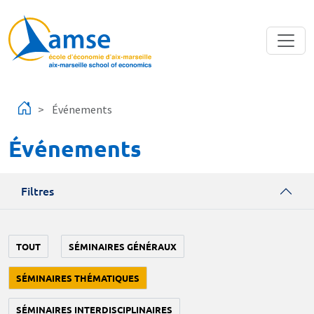
Aller au contenu principal
Événements
Événements
Filtres
TOUT
SÉMINAIRES GÉNÉRAUX
SÉMINAIRES THÉMATIQUES
SÉMINAIRES INTERDISCIPLINAIRES