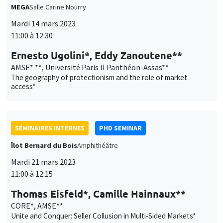
et
Personnaliser
Refuser
Accepter
The geography of protectionism and the role of market
des
access*
cookies
SÉMINAIRES INTERNES
PHD SEMINAR
Îlot Bernard du Bois
Amphithéâtre
Mardi 21 mars 2023
11:00 à 12:15
Thomas Eisfeld*, Camille Hainnaux**
CORE*, AMSE**
Unite and Conquer: Seller Collusion in Multi-Sided Markets*
SÉMINAIRES INTERNES
ECO-LUNCH
MEGA
Salle Carine Nourry
Jeudi 23 mars 2023