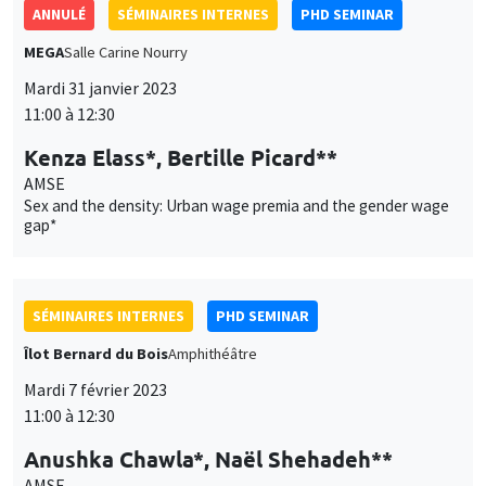
Kenza Elass*, Bertille Picard**
AMSE
Sex and the density: Urban wage premia and the gender wage
gap*
SÉMINAIRES INTERNES
PHD SEMINAR
Îlot Bernard du Bois
Amphithéâtre
Mardi 7 février 2023
11:00 à 12:30
Anushka Chawla*, Naël Shehadeh**
AMSE
The role of family members and social norms in the demand for
maternal health services: Evidence from a field experiment in
India*
SÉMINAIRES INTERNES
PHD SEMINAR