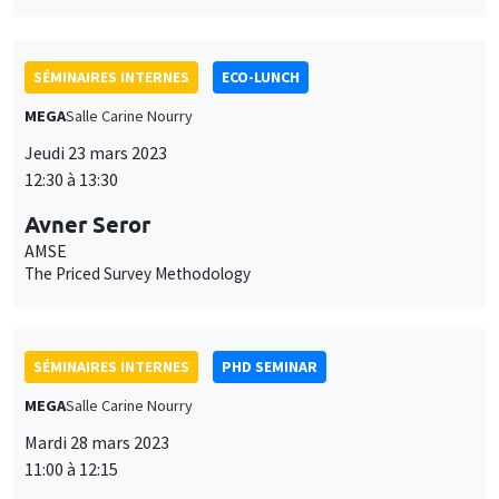
12:30 à 13:30
Avner Seror
AMSE
The Priced Survey Methodology
SÉMINAIRES INTERNES
PHD SEMINAR
MEGA
Salle Carine Nourry
Mardi 28 mars 2023
11:00 à 12:15
Santiago Lopez*, Matteo Sestito**
AMSE
Intergenerational institutions. Kant agents in a political
economy framework*