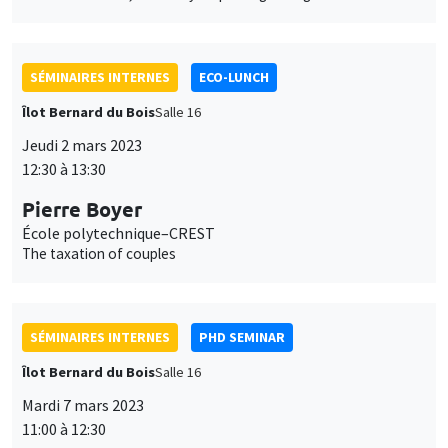
Jeudi 2 mars 2023
12:30 à 13:30
Pierre Boyer
École polytechnique–CREST
The taxation of couples
SÉMINAIRES INTERNES
PHD SEMINAR
Îlot Bernard du Bois
Salle 16
Mardi 7 mars 2023
11:00 à 12:30
Jade Ponsard*, Sarah Vincent**
AMSE
Propaganda and gender norms: Evidence from early 20th
Century Suffragette Pilgrimages in the United States*