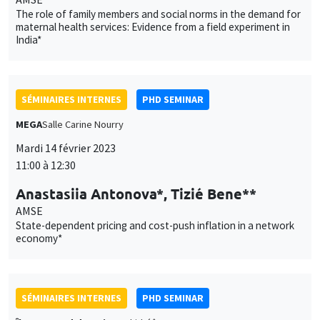
MEGA
Salle Carine Nourry
Mardi 14 février 2023
11:00 à 12:30
Anastasiia Antonova*, Tizié Bene**
AMSE
State-dependent pricing and cost-push inflation in a network
economy*
SÉMINAIRES INTERNES
PHD SEMINAR
Îlot Bernard du Bois
Amphithéâtre
Mardi 21 février 2023
11:00 à 12:30
Nathan Vieira*, Bertille Picard**
AMSE