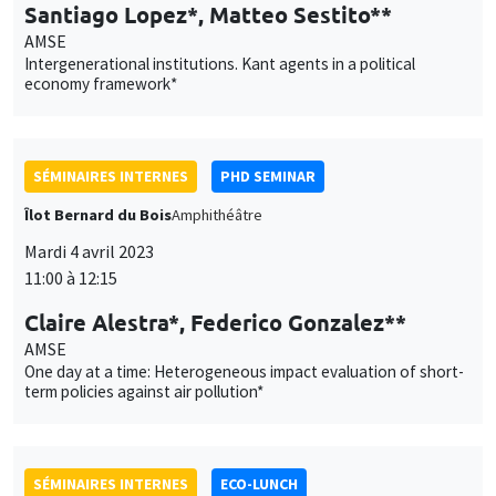
SÉMINAIRES INTERNES
PHD SEMINAR
Îlot Bernard du Bois
Amphithéâtre
Mardi 4 avril 2023
11:00 à 12:15
Claire Alestra*, Federico Gonzalez**
AMSE
One day at a time: Heterogeneous impact evaluation of short-
term policies against air pollution*
SÉMINAIRES INTERNES
ECO-LUNCH
MEGA
Salle Carine Nourry
Jeudi 6 avril 2023
12:30 à 13:30
Georgios Angelis