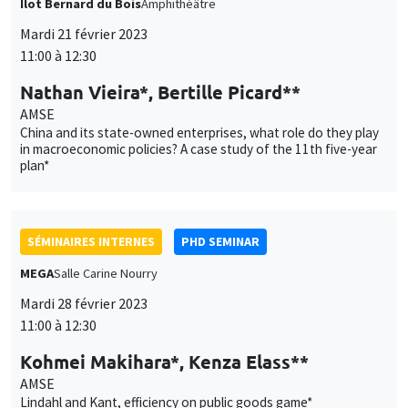
China and its state-owned enterprises, what role do they play
in macroeconomic policies? A case study of the 11th five-year
plan*
SÉMINAIRES INTERNES
PHD SEMINAR
MEGA
Salle Carine Nourry
Mardi 28 février 2023
11:00 à 12:30
Kohmei Makihara*, Kenza Elass**
AMSE
Lindahl and Kant, efficiency on public goods game*
SÉMINAIRES INTERNES
ECO-LUNCH
Îlot Bernard du Bois
Salle 16