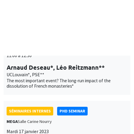
Mardi 10 janvier 2023
11:00 à 12:30
Arnaud Deseau*, Léo Reitzmann**
UCLouvain*, PSE**
The most important event? The long-run impact of the
dissolution of French monasteries*
SÉMINAIRES INTERNES
PHD SEMINAR
MEGA
Salle Carine Nourry
Mardi 17 janvier 2023
11:00 à 12:30
Eustache Elina*, Julien Silhol**
PSE*, AMSE**
From labour income to wealth inequality in the US: General
equilibrium matters*