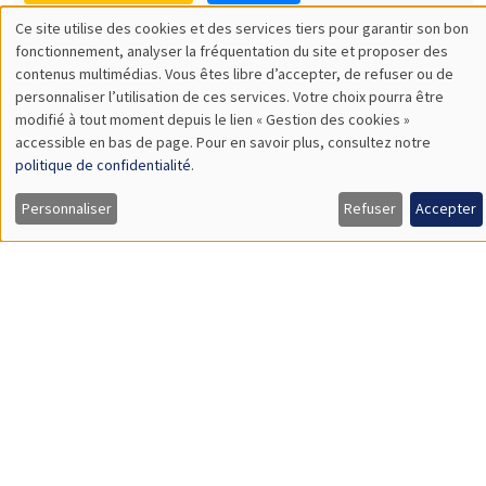
AMSE
The matching function: A unified look into the Black Box
SÉMINAIRES INTERNES
PHD SEMINAR
MEGA
Salle Carine Nourry
Mardi 11 avril 2023
11:00 à 12:15
Aisha Salih*, Guillaume Bataille**
AMSE
Climate change shocks and demand for religious insurance*
Load More