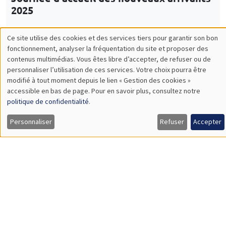
École thématique EcoComplex-BIODIV
CONFÉRENCES/WORKSHOPS
Îlot Bernard du Bois
Amphithéâtre
Vendredi 5 décembre 2025
14:00 à 18:00
5th Annual Workshop ARAE Econometrics
for Sustainable Finance
Load More