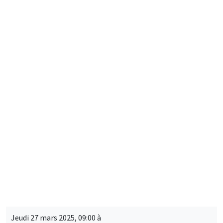
Mercredi 26 mars 2025, 12:00 à
Vendredi 28 mars 2025, 12:00
LORDE 2025 Workshop
LOng-Run Dynamics in Economics - OLG Days
CONFÉRENCES/WORKSHOPS
MEGA
Jeudi 27 mars 2025, 09:00 à
Vendredi 28 mars 2025, 17:00
2025 RIEF - 24th doctoral meeting
CONFÉRENCES/WORKSHOPS
MEGA
Salle Carine Nourry