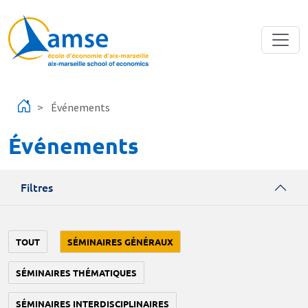
Aller au contenu principal
Événements
Événements
Filtres
TOUT
SÉMINAIRES GÉNÉRAUX
SÉMINAIRES THÉMATIQUES
SÉMINAIRES INTERDISCIPLINAIRES