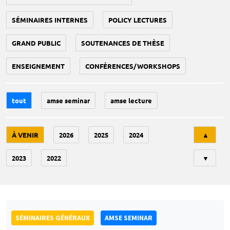
SÉMINAIRES INTERNES
POLICY LECTURES
GRAND PUBLIC
SOUTENANCES DE THÈSE
ENSEIGNEMENT
CONFÉRENCES/WORKSHOPS
tout
amse seminar
amse lecture
Tri
À VENIR
2026
2025
2024
▲
2023
2022
▼
SÉMINAIRES GÉNÉRAUX
AMSE SEMINAR