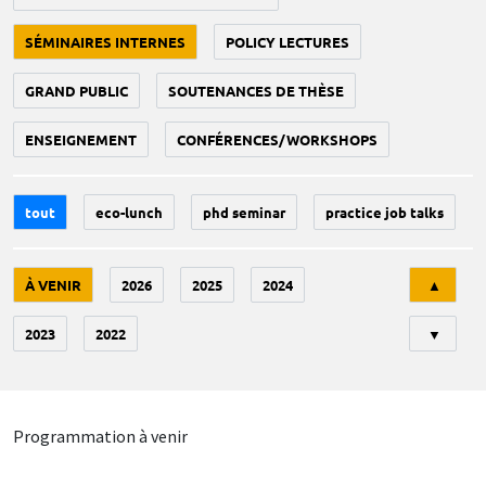
SÉMINAIRES INTERNES
POLICY LECTURES
GRAND PUBLIC
SOUTENANCES DE THÈSE
ENSEIGNEMENT
CONFÉRENCES/WORKSHOPS
tout
eco-lunch
phd seminar
practice job talks
Tri
À VENIR
2026
2025
2024
▲
2023
2022
▼
Programmation à venir