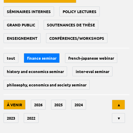
SÉMINAIRES INTERNES
POLICY LECTURES
GRAND PUBLIC
SOUTENANCES DE THÈSE
ENSEIGNEMENT
CONFÉRENCES/WORKSHOPS
tout
finance seminar
french-japanese webinar
history and economics seminar
inter-eval seminar
philosophy, economics and society seminar
Tri
À VENIR
2026
2025
2024
▲
2023
2022
▼