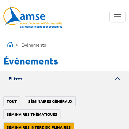
Aller au contenu principal
Événements
Événements
Filtres
TOUT
SÉMINAIRES GÉNÉRAUX
SÉMINAIRES THÉMATIQUES
SÉMINAIRES INTERDISCIPLINAIRES