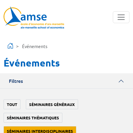
Aller au contenu principal
Événements
Événements
Filtres
TOUT
SÉMINAIRES GÉNÉRAUX
SÉMINAIRES THÉMATIQUES
SÉMINAIRES INTERDISCIPLINAIRES