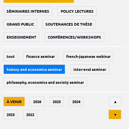
SÉMINAIRES INTERNES
POLICY LECTURES
GRAND PUBLIC
SOUTENANCES DE THÈSE
ENSEIGNEMENT
CONFÉRENCES/WORKSHOPS
tout
finance seminar
french-japanese webinar
history and economics seminar
inter-eval seminar
philosophy, economics and society seminar
Tri
À VENIR
2026
2025
2024
▲
2023
2022
▼