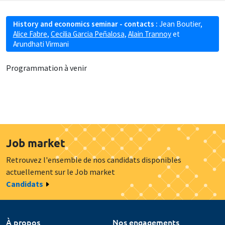
History and economics seminar - contacts :
Jean Boutier
,
Alice Fabre
,
Cecilia Garcia Peñalosa
,
Alain Trannoy
et
Arundhati Virmani
Programmation à venir
Job market
Retrouvez l'ensemble de nos candidats disponibles
actuellement sur le Job market
Candidats
À propos
Nos engagements