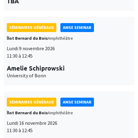
des
personnaliser l’utilisation de ces services. Votre choix pourra être
modifié à tout moment depuis le lien « Gestion des cookies »
données
SÉMINAIRES GÉNÉRAUX
AMSE SEMINAR
accessible en bas de page. Pour en savoir plus, consultez notre
personnelles
politique de confidentialité
.
Îlot Bernard du Bois
Amphithéâtre
et
Personnaliser
Refuser
Accepter
Lundi 9 novembre 2026
des
11:30 à 12:45
cookies
Amelie Schiprowski
University of Bonn
SÉMINAIRES GÉNÉRAUX
AMSE SEMINAR
Îlot Bernard du Bois
Amphithéâtre
Lundi 16 novembre 2026
11:30 à 12:45
Albretch Glitz