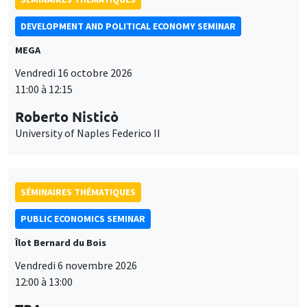
DEVELOPMENT AND POLITICAL ECONOMY SEMINAR
MEGA
Vendredi 16 octobre 2026
11:00 à 12:15
Roberto Nisticò
University of Naples Federico II
SÉMINAIRES THÉMATIQUES
PUBLIC ECONOMICS SEMINAR
Îlot Bernard du Bois
Vendredi 6 novembre 2026
12:00 à 13:00
Ce site utilise des cookies et des services tiers pour garantir son bon
TBA
Utilisation
fonctionnement, analyser la fréquentation du site et proposer des
contenus multimédias. Vous êtes libre d’accepter, de refuser ou de