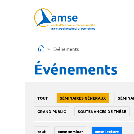
Aller au contenu principal
Événements
Événements
TOUT
SÉMINAIRES GÉNÉRAUX
SÉMINA
GRAND PUBLIC
SOUTENANCES DE THÈSE
tout
amse seminar
amse lecture