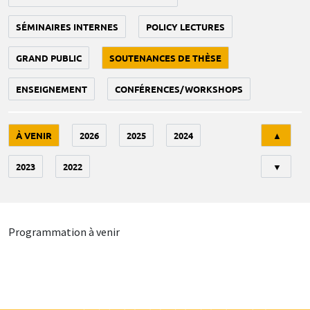
SÉMINAIRES INTERNES
POLICY LECTURES
GRAND PUBLIC
SOUTENANCES DE THÈSE
ENSEIGNEMENT
CONFÉRENCES/WORKSHOPS
Tri
À VENIR
2026
2025
2024
▲
2023
2022
▼
Programmation à venir