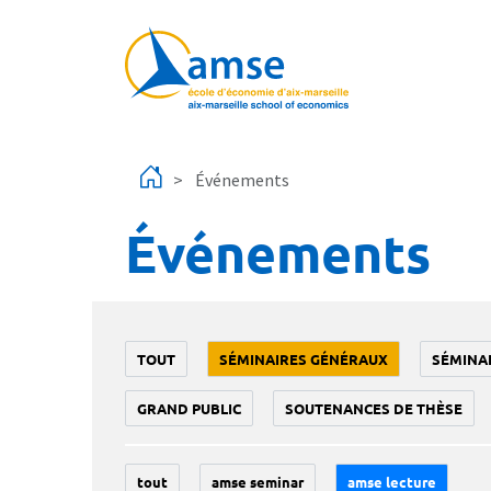
Aller au contenu principal
Événements
Événements
TOUT
SÉMINAIRES GÉNÉRAUX
SÉMINA
GRAND PUBLIC
SOUTENANCES DE THÈSE
tout
amse seminar
amse lecture