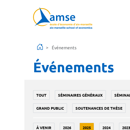
Aller au contenu principal
Événements
Événements
TOUT
SÉMINAIRES GÉNÉRAUX
SÉMINA
GRAND PUBLIC
SOUTENANCES DE THÈSE
À VENIR
2026
2025
2024
202