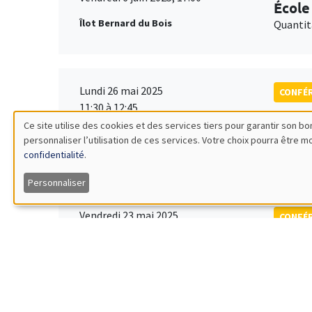
École
Îlot Bernard du Bois
Quantit
Lundi 26 mai 2025
CONFÉ
11:30 à 12:45
Prix 
Ce site utilise des cookies et des services tiers pour garantir son 
Îlot Bernard du Bois
personnaliser l’utilisation de ces services. Votre choix pourra être 
Utilisation
Amphithéâtre
confidentialité
.
des
Personnaliser
données
Vendredi 23 mai 2025
CONFÉ
09:00 à 16:00
9th A
personnelles
Îlot Bernard du Bois
et