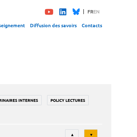
FR
EN
seignement
Diffusion des savoirs
Contacts
MINAIRES INTERNES
POLICY LECTURES
Tri
▲
▼