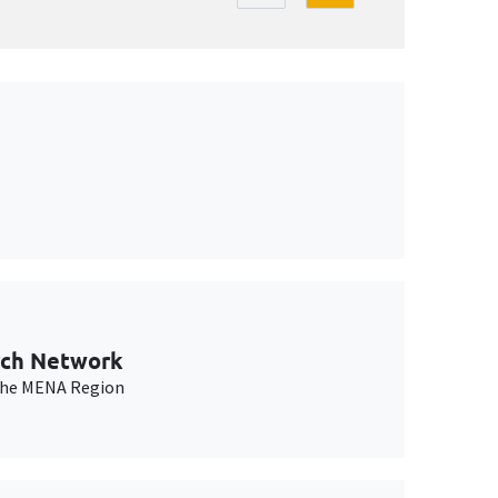
rch Network
n the MENA Region