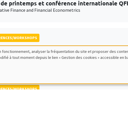
 de printemps et conférence internationale QF
ative Finance and Financial Econometrics
RENCES/WORKSHOPS
de thèse «Carine Nourry»
bon fonctionnement, analyser la fréquentation du site et proposer des conte
modifié à tout moment depuis le lien « Gestion des cookies » accessible en 
RENCES/WORKSHOPS
MSE BDF workshop in Macroeconomics