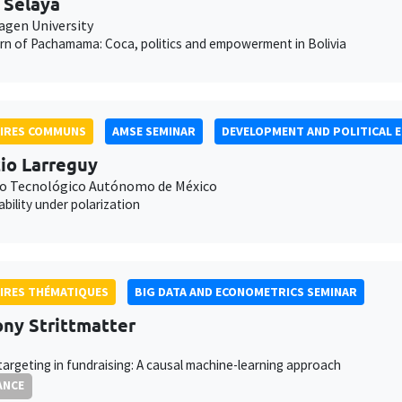
 Selaya
gen University
rn of Pachamama: Coca, politics and empowerment in Bolivia
AIRES COMMUNS
AMSE SEMINAR
DEVELOPMENT AND POLITICAL 
io Larreguy
to Tecnológico Autónomo de México
bility under polarization
IRES THÉMATIQUES
BIG DATA AND ECONOMETRICS SEMINAR
ny Strittmatter
targeting in fundraising: A causal machine-learning approach
ANCE