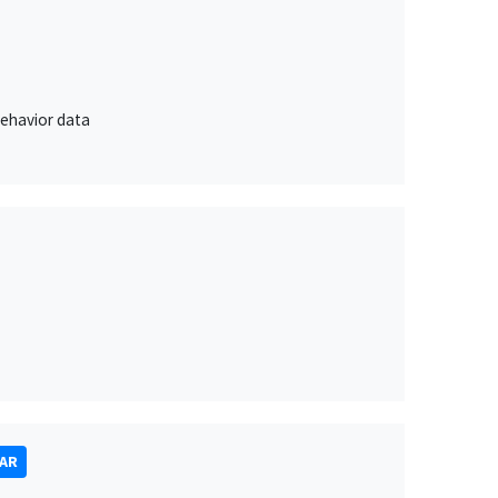
behavior data
NAR