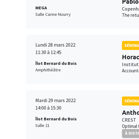
Pablo
MEGA
Copenha
Salle Carine Nourry
The retu
Lundi 28 mars 2022
SÉMIN
11:30 à 12:45
Horac
Îlot Bernard du Bois
Institu
Amphithéâtre
Accounta
Mardi 29 mars 2022
SÉMINA
14:00 à 15:30
Antho
Îlot Bernard du Bois
CREST
Salle 21
Optimal 
À DIST