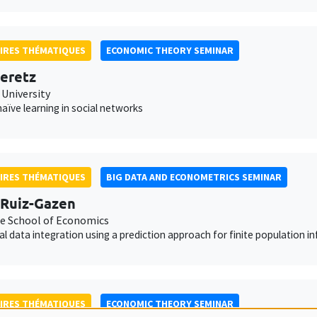
IRES THÉMATIQUES
ECONOMIC THEORY SEMINAR
eretz
 University
aïve learning in social networks
IRES THÉMATIQUES
BIG DATA AND ECONOMETRICS SEMINAR
Ruiz-Gazen
e School of Economics
cal data integration using a prediction approach for finite population i
IRES THÉMATIQUES
ECONOMIC THEORY SEMINAR