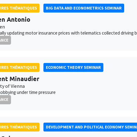
IRES THÉMATIQUES
BIG DATA AND ECONOMETRICS SEMINAR
en Antonio
ven
lly updating motor insurance prices with telematics collected driving 
ANCE
IRES THÉMATIQUES
ECONOMIC THEORY SEMINAR
nt Minaudier
ty of Vienna
 lobbying under time pressure
ANCE
IRES THÉMATIQUES
DEVELOPMENT AND POLITICAL ECONOMY SEMI