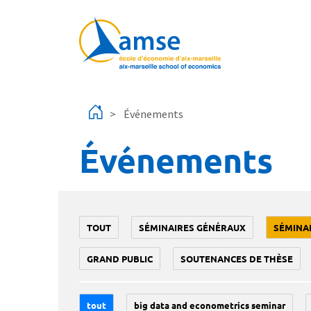
Aller au contenu principal
Événements
Événements
TOUT
SÉMINAIRES GÉNÉRAUX
SÉMINA
GRAND PUBLIC
SOUTENANCES DE THÈSE
tout
big data and econometrics seminar