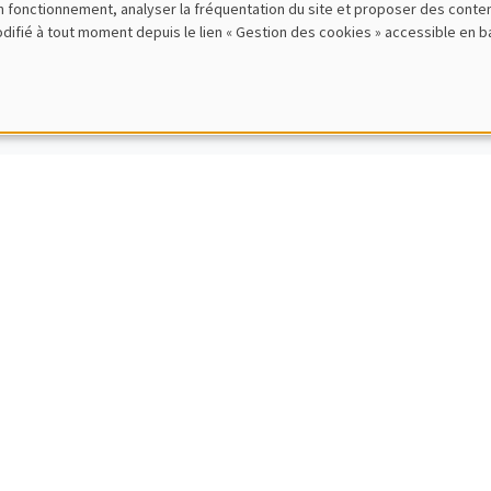
bon fonctionnement, analyser la fréquentation du site et proposer des conte
 Ziliotto
modifié à tout moment depuis le lien « Gestion des cookies » accessible en 
E, Paris Dauphine University
inequalities with known or unknown distributions
IRES THÉMATIQUES
DEVELOPMENT AND POLITICAL ECONOMY SEMI
Cajal Grossi
e Institute Geneva
g for trade partners in developing countries
IRES THÉMATIQUES
BIG DATA AND ECONOMETRICS SEMINAR
en Rombouts
usiness School
ven solutions for large-scale agile demand forecasting at digital platf