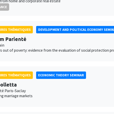
from home and corporate real estate
ANCE
IRES THÉMATIQUES
DEVELOPMENT AND POLITICAL ECONOMY SEMI
am Parienté
ain
 out of poverty: evidence from the evaluation of social protection p
IRES THÉMATIQUES
ECONOMIC THEORY SEMINAR
olletta
té Paris-Saclay
ing marriage markets