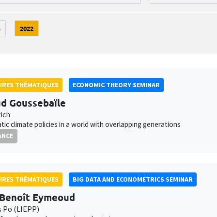
3
2022
IRES THÉMATIQUES
ECONOMIC THEORY SEMINAR
d Goussebaïle
ich
ic climate policies in a world with overlapping generations
ANCE
IRES THÉMATIQUES
BIG DATA AND ECONOMETRICS SEMINAR
-Benoît Eymeoud
s Po (LIEPP)