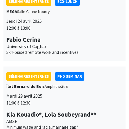
SÉMINAIRES INTERNES
PHD SEMINAR
Îlot Bernard du Bois
Amphithéâtre
Mardi 29 avril 2025
11:00 à 12:30
Kla Kouadio*, Lola Soubeyrand**
AMSE
Minimum wage and racial marriage gap*
Decision under conditions of rare and extreme events**
SÉMINAIRES INTERNES
PHD SEMINAR
MEGA
Salle Carine Nourry
Mardi 6 mai 2025
11:00 à 12:30
Alexandre Arnout*, Edem Egnikpo**