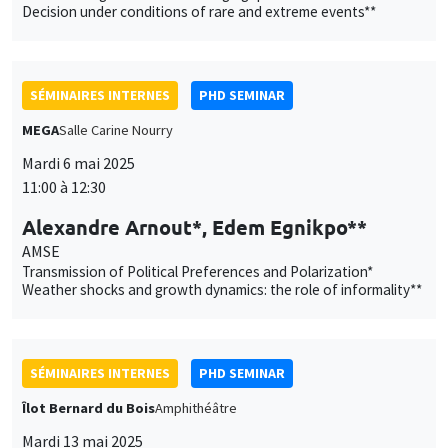
AMSE
Transmission of Political Preferences and Polarization*
Weather shocks and growth dynamics: the role of informality**
SÉMINAIRES INTERNES
PHD SEMINAR
Îlot Bernard du Bois
Amphithéâtre
Mardi 13 mai 2025
11:00 à 12:30
Emma Paladino*, Ali Hassan**
AMSE
Hiding the Queen: Anonymous Competitions and Gender
Performance in a Randomized Chess Experiment*
Impact investor behavior**
SÉMINAIRES INTERNES
ECO-LUNCH