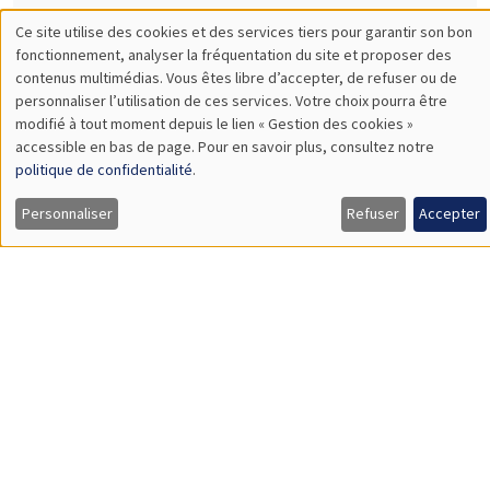
MEGA
Salle Carine Nourry
Jeudi 15 mai 2025
12:00 à 13:00
Jiakun Zheng
AMSE
Accounting for Ex Post Regret in Evaluating Sustainable
Actions
Load More
Job market
Retrouvez l'ensemble de nos candidats disponibles
actuellement sur le Job market
Candidats