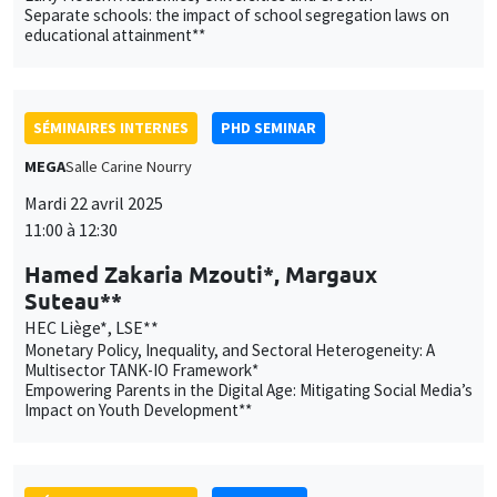
Suteau**
HEC Liège*, LSE**
Monetary Policy, Inequality, and Sectoral Heterogeneity: A
Multisector TANK-IO Framework*
Empowering Parents in the Digital Age: Mitigating Social Media’s
Impact on Youth Development**
SÉMINAIRES INTERNES
ECO-LUNCH
MEGA
Salle Carine Nourry
Jeudi 24 avril 2025
12:00 à 13:00
Fabio Cerina
University of Cagliari
Skill-biased remote work and incentives