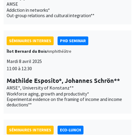
Mathilde Esposito*, Johannes Schrön**
AMSE*, University of Konstanz**
Workforce aging, growth and productivity*
Experimental evidence on the framing of income and income
deductions**
SÉMINAIRES INTERNES
ECO-LUNCH
MEGA
Salle Carine Nourry
Jeudi 10 avril 2025
12:00 à 13:00
Sebastian Bervoets
AMSE
Non-Bayesian Learning in Misspecified Models
SÉMINAIRES INTERNES
PHD SEMINAR