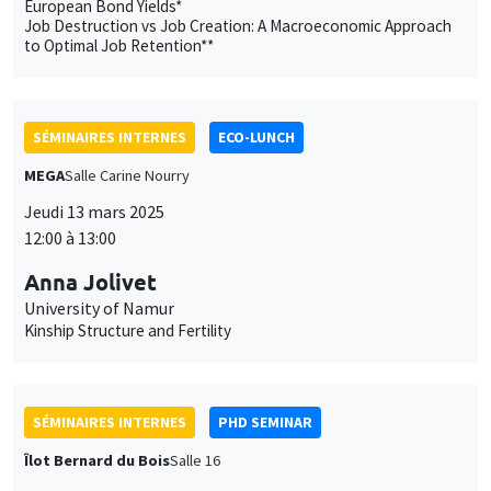
Anna Jolivet
University of Namur
Kinship Structure and Fertility
SÉMINAIRES INTERNES
PHD SEMINAR
Îlot Bernard du Bois
Salle 16
Mardi 18 mars 2025
11:00 à 12:30
Alexandre Arnout*, Mathis Preti**
AMSE
Competences and Communication in Electoral Competition*
How Private Funding Shapes Science: Evidence from Big
Tobacco’s Doubt Manufacturing Strategies**
SÉMINAIRES INTERNES
ECO-LUNCH