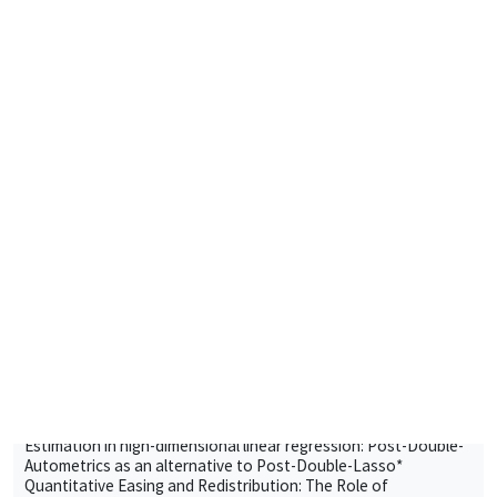
Îlot Bernard du Bois
Amphithéâtre
Mardi 4 février 2025
11:00 à 12:30
Ulrich Aiounou*, Nastasia Henry**
AMSE
Estimation in high-dimensional linear regression: Post-Double-
Autometrics as an alternative to Post-Double-Lasso*
Quantitative Easing and Redistribution: The Role of
Macroeconomic Imbalances**
SÉMINAIRES INTERNES
PHD SEMINAR
MEGA
Salle Carine Nourry
Mardi 25 février 2025
11:00 à 12:30
Mariya Sakharova*, Tom Gargani**
AMSE