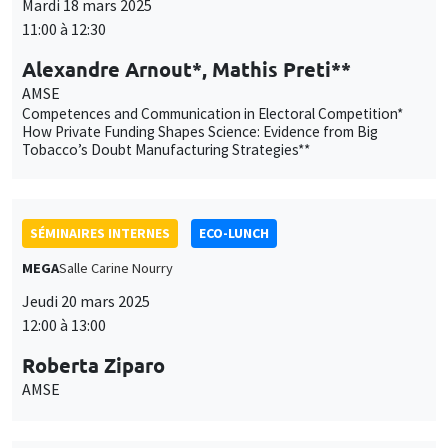
MEGA
Salle Carine Nourry
Jeudi 20 mars 2025
12:00 à 13:00
Roberta Ziparo
AMSE
SÉMINAIRES INTERNES
PHD SEMINAR
MEGA
Salle Carine Nourry
Mardi 25 mars 2025
11:45 à 12:15
Anita Salvador
AMSE
Multimodal Variational Auto-Encoders for representation
learning : Alignment and Fusion frameworks