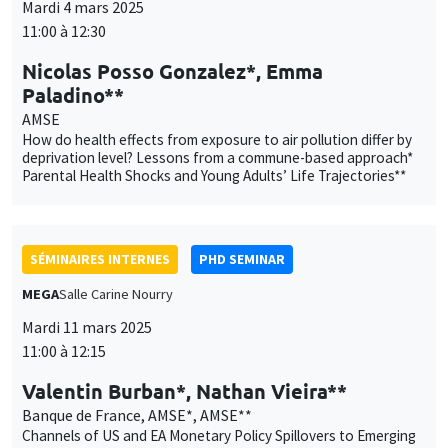
SÉMINAIRES INTERNES
PHD SEMINAR
MEGA
Salle Carine Nourry
Mardi 11 mars 2025
11:00 à 12:15
Valentin Burban*, Nathan Vieira**
Banque de France, AMSE*, AMSE**
Channels of US and EA Monetary Policy Spillovers to Emerging
European Bond Yields*
Job Destruction vs Job Creation: A Macroeconomic Approach
to Optimal Job Retention**
SÉMINAIRES INTERNES
ECO-LUNCH
MEGA
Salle Carine Nourry
Jeudi 13 mars 2025
12:00 à 13:00