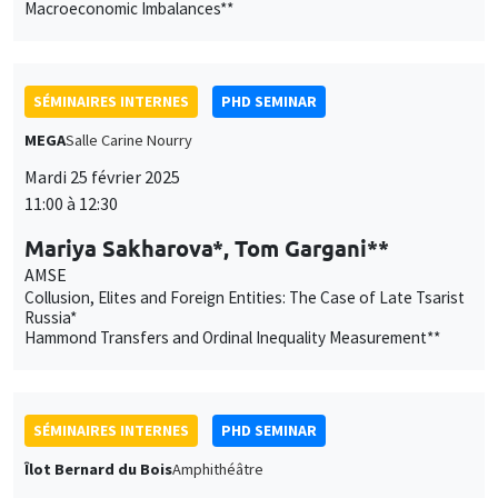
Collusion, Elites and Foreign Entities: The Case of Late Tsarist
Russia*
Hammond Transfers and Ordinal Inequality Measurement**
SÉMINAIRES INTERNES
PHD SEMINAR
Îlot Bernard du Bois
Amphithéâtre
Mardi 4 mars 2025
11:00 à 12:30
Nicolas Posso Gonzalez*, Emma
Paladino**
AMSE
How do health effects from exposure to air pollution differ by
deprivation level? Lessons from a commune-based approach*
Parental Health Shocks and Young Adults’ Life Trajectories**