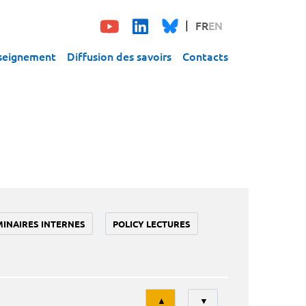
FR
EN
seignement
Diffusion des savoirs
Contacts
MINAIRES INTERNES
POLICY LECTURES
Tri
▲
▼