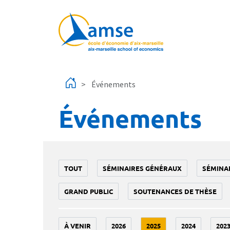
Aller au contenu principal
Événements
Événements
TOUT
SÉMINAIRES GÉNÉRAUX
SÉMINA
GRAND PUBLIC
SOUTENANCES DE THÈSE
À VENIR
2026
2025
2024
202