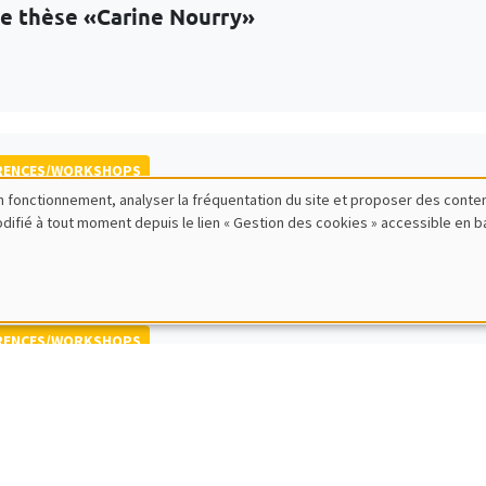
de thèse «Carine Nourry»
RENCES/WORKSHOPS
bon fonctionnement, analyser la fréquentation du site et proposer des conte
 de printemps et conférence internationale QF
modifié à tout moment depuis le lien « Gestion des cookies » accessible en 
ative Finance and Financial Econometrics
RENCES/WORKSHOPS
national Research Network IRN E3E - Atelier sc