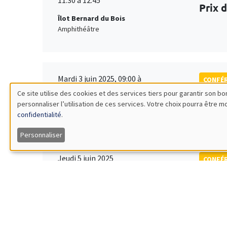
Prix 
Îlot Bernard du Bois
Amphithéâtre
Mardi 3 juin 2025, 09:00 à
CONFÉ
Vendredi 6 juin 2025, 17:00
Ce site utilise des cookies et des services tiers pour garantir son 
École
personnaliser l’utilisation de ces services. Votre choix pourra être 
Utilisation
Îlot Bernard du Bois
Quantit
confidentialité
.
des
Personnaliser
données
Jeudi 5 juin 2025
CONFÉ
14:30 à 17:30
Inter
personnelles
Îlot Bernard du Bois
Salle 13
et