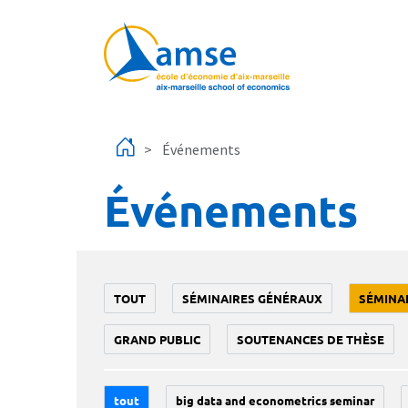
Aller au contenu principal
Événements
Événements
TOUT
SÉMINAIRES GÉNÉRAUX
SÉMINA
GRAND PUBLIC
SOUTENANCES DE THÈSE
tout
big data and econometrics seminar