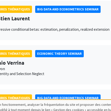
IRES THÉMATIQUES
BIG DATA AND ECONOMETRICS SEMINAR
tien Laurent
essive conditional betas: estimation, penalization, realized extension
IRES THÉMATIQUES
ECONOMIC THEORY SEMINAR
io Verrina
yon
dentity and Selection Neglect
IRES THÉMATIQUES
BIG DATA AND ECONOMETRICS SEMINAR
bon fonctionnement, analyser la fréquentation du site et proposer des conte
 Seror
modifié à tout moment depuis le lien « Gestion des cookies » accessible en 