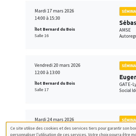
Mardi 17 mars 2026
SÉMINA
14:00 à 15:30
Sébas
Îlot Bernard du Bois
AMSE
Salle 16
Autoregr
Vendredi 20 mars 2026
SÉMINA
12:00 à 13:00
Eugen
Îlot Bernard du Bois
GATE-L
Salle 17
Social I
Mardi 24 mars 2026
SÉMINA
14:00 à 15:30
Ce site utilise des cookies et des services tiers pour garantir son 
Avner
personnaliser l’utilisation de ces services. Votre choix pourra être 