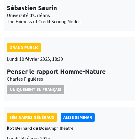
Penser le rapport Homme-Nature
Charles Figuières
UNIQUEMENT EN FRANÇAIS
SÉMINAIRES GÉNÉRAUX
AMSE SEMINAR
Îlot Bernard du Bois
Amphithéâtre
Lundi 24 février 2025
11:30 à 12:45
Erwan Gautier
Banque de France
Firms’ Inflation and Wage Expectations in Times of High
Inflation