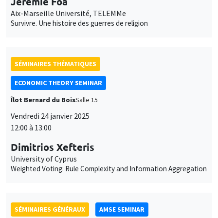
Îlot Bernard du Bois
Salle 15
Vendredi 24 janvier 2025
12:00 à 13:00
Dimitrios Xefteris
University of Cyprus
Weighted Voting: Rule Complexity and Information Aggregation
SÉMINAIRES GÉNÉRAUX
AMSE SEMINAR
Îlot Bernard du Bois
Amphithéâtre
Lundi 27 janvier 2025
11:30 à 12:45
Gunes Gokmen
Lund University School of Economics and Management
Traditional Norms and Parental Investment in Human Capital