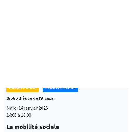
Plurilingualism and Brain Drain: Unexpected Consequences of
Access to Foreign TV
GRAND PUBLIC
SCIENCES ECHOS
Bibliothèque de l'Alcazar
Mardi 14 janvier 2025
14:00 à 16:00
La mobilité sociale
Cecilia García - Peñalosa
UNIQUEMENT EN FRANÇAIS
SÉMINAIRES GÉNÉRAUX
AMSE SEMINAR
Îlot Bernard du Bois
Amphithéâtre