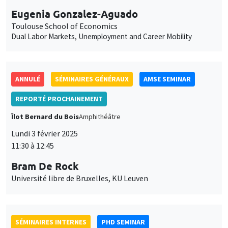
personnelles
et
Îlot Bernard du Bois
Amphithéâtre
Personnaliser
Refuser
Accepter
des
Lundi 3 février 2025
11:30 à 12:45
cookies
Bram De Rock
Université libre de Bruxelles, KU Leuven
SÉMINAIRES INTERNES
PHD SEMINAR
Îlot Bernard du Bois
Amphithéâtre
Mardi 4 février 2025
11:00 à 12:30
Ulrich Aiounou*, Nastasia Henry**
AMSE
Estimation in high-dimensional linear regression: Post-Double-
Autometrics as an alternative to Post-Double-Lasso*