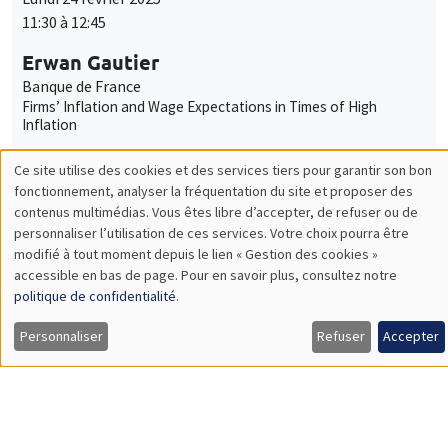
SÉMINAIRES INTERNES
PHD SEMINAR
MEGA
Salle Carine Nourry
Mardi 25 février 2025
11:00 à 12:30
Mariya Sakharova*, Tom Gargani**
AMSE
Collusion, Elites and Foreign Entities: The Case of Late Tsarist
Russia*
Hammond Transfers and Ordinal Inequality Measurement**
SÉMINAIRES THÉMATIQUES
BIG DATA AND ECONOMETRICS SEMINAR
Îlot Bernard du Bois
Salle 21
Mardi 25 février 2025
14:00 à 15:30