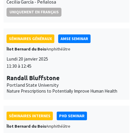
Lundi 20 janvier 2025
11:30 à 12:45
Randall Bluffstone
Portland State University
Nature Prescriptions to Potentially Improve Human Health
SÉMINAIRES INTERNES
PHD SEMINAR
Îlot Bernard du Bois
Amphithéâtre
Mardi 21 janvier 2025
11:00 à 12:30
Laura Contreras Portela*, Aisha Bashir
Mohamed Salih**
AMSE
The Dual Faces of Development: Industrial Place-Based
Policies and Informality*
Labor Exchange Networks and Weather Shocks in Agrarian