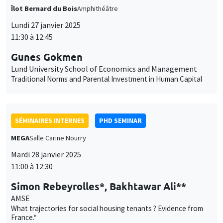
SÉMINAIRES INTERNES
PHD SEMINAR
MEGA
Salle Carine Nourry
Mardi 28 janvier 2025
11:00 à 12:30
Simon Rebeyrolles*, Bakhtawar Ali**
AMSE
What trajectories for social housing tenants ? Evidence from
France.*
Lawfare in Action: Evidence from Anti-Corruption Trials in
Pakistan**
GRAND PUBLIC
SCIENCES ECHOS
Bibliothèque de l'Alcazar
Mardi 28 janvier 2025