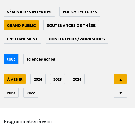
SÉMINAIRES INTERNES
POLICY LECTURES
GRAND PUBLIC
SOUTENANCES DE THÈSE
ENSEIGNEMENT
CONFÉRENCES/WORKSHOPS
tout
sciences echos
Tri
À VENIR
2026
2025
2024
▲
2023
2022
▼
Programmation à venir