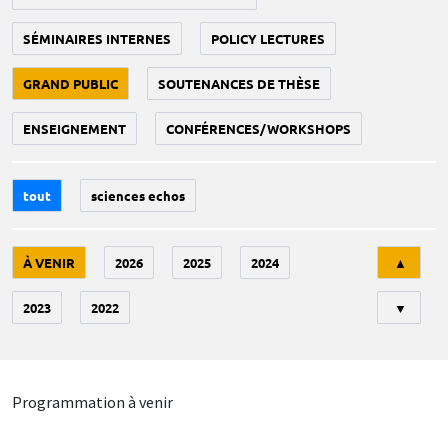
SÉMINAIRES INTERNES
POLICY LECTURES
GRAND PUBLIC
SOUTENANCES DE THÈSE
ENSEIGNEMENT
CONFÉRENCES/WORKSHOPS
tout
sciences echos
Tri
À VENIR
2026
2025
2024
▲
2023
2022
▼
Programmation à venir