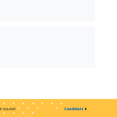
ob market
Candidats