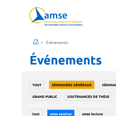
Aller au contenu principal
Événements
Événements
TOUT
SÉMINAIRES GÉNÉRAUX
SÉMINA
GRAND PUBLIC
SOUTENANCES DE THÈSE
tout
amse seminar
amse lecture