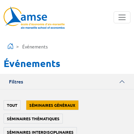
Aller au contenu principal
Événements
Événements
Filtres
TOUT
SÉMINAIRES GÉNÉRAUX
SÉMINAIRES THÉMATIQUES
SÉMINAIRES INTERDISCIPLINAIRES