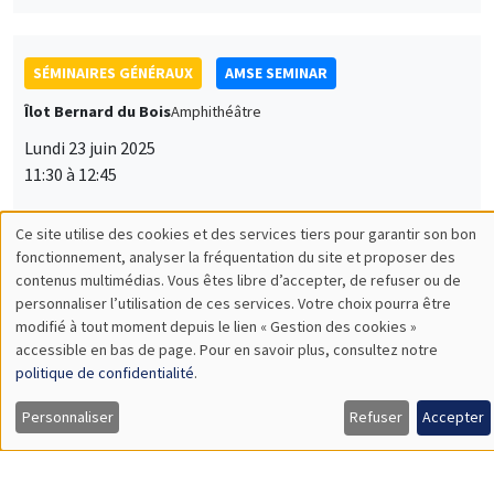
Îlot Bernard du Bois
Amphithéâtre
Lundi 23 juin 2025
11:30 à 12:45
Marie-Louise Leroux
Université du Québec à Montréal
Incentivizing Physicians’ Diagnostic Effort and Testing with
Moral Hazard and Adverse Selection
SÉMINAIRES GÉNÉRAUX
AMSE SEMINAR
Îlot Bernard du Bois
Salle 21
Lundi 22 septembre 2025
11:30 à 12:45
Jérôme Valette
CEPII
Hard to Starboard? How Far-Right Success Shapes Mainstream