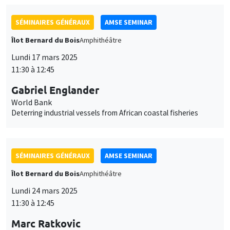
Lundi 17 mars 2025
11:30 à 12:45
Gabriel Englander
World Bank
Deterring industrial vessels from African coastal fisheries
SÉMINAIRES GÉNÉRAUX
AMSE SEMINAR
Îlot Bernard du Bois
Amphithéâtre
Lundi 24 mars 2025
11:30 à 12:45
Marc Ratkovic
University of Mannheim
Large Language Models for Statistical Inference: Context
Augmentation with Applications to the Two-Sample Problem,
Regression, and Concordance