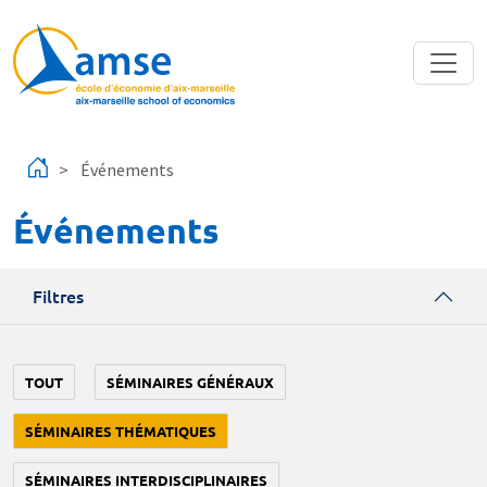
Aller au contenu principal
Événements
Événements
Filtres
TOUT
SÉMINAIRES GÉNÉRAUX
SÉMINAIRES THÉMATIQUES
SÉMINAIRES INTERDISCIPLINAIRES