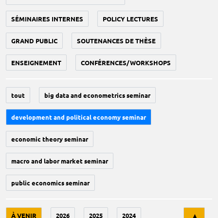
SÉMINAIRES INTERNES
POLICY LECTURES
GRAND PUBLIC
SOUTENANCES DE THÈSE
ENSEIGNEMENT
CONFÉRENCES/WORKSHOPS
tout
big data and econometrics seminar
development and political economy seminar
economic theory seminar
macro and labor market seminar
public economics seminar
Tri
À VENIR
2026
2025
2024
▲