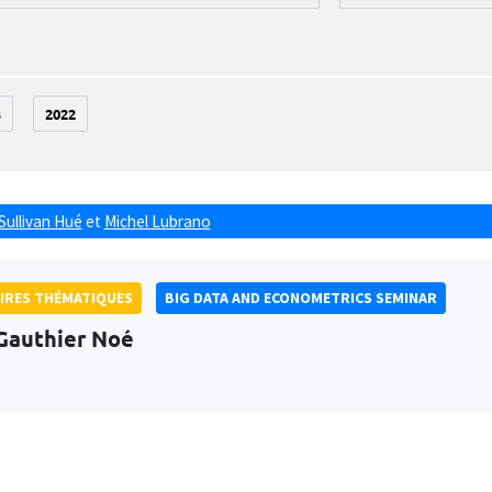
3
2022
Sullivan Hué
et
Michel Lubrano
IRES THÉMATIQUES
BIG DATA AND ECONOMETRICS SEMINAR
Gauthier Noé