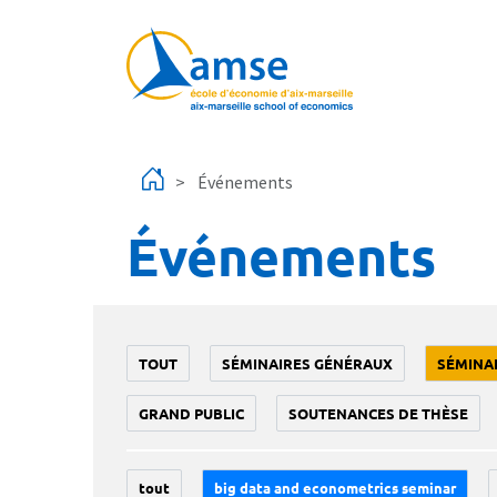
Aller au contenu principal
Événements
Événements
TOUT
SÉMINAIRES GÉNÉRAUX
SÉMINA
GRAND PUBLIC
SOUTENANCES DE THÈSE
tout
big data and econometrics seminar