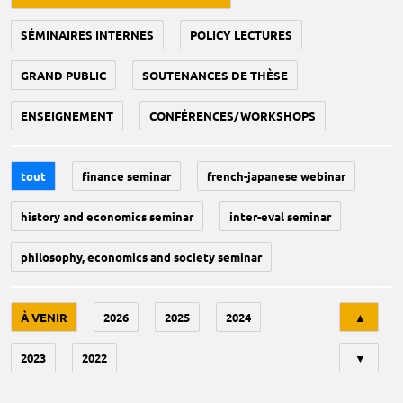
SÉMINAIRES INTERNES
POLICY LECTURES
GRAND PUBLIC
SOUTENANCES DE THÈSE
ENSEIGNEMENT
CONFÉRENCES/WORKSHOPS
tout
finance seminar
french-japanese webinar
history and economics seminar
inter-eval seminar
philosophy, economics and society seminar
Tri
À VENIR
2026
2025
2024
▲
2023
2022
▼