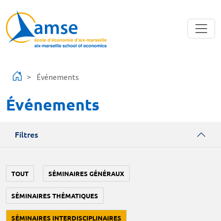
Aller au contenu principal
Événements
Événements
Filtres
TOUT
SÉMINAIRES GÉNÉRAUX
SÉMINAIRES THÉMATIQUES
SÉMINAIRES INTERDISCIPLINAIRES