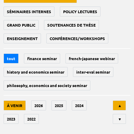
SÉMINAIRES INTERNES
POLICY LECTURES
GRAND PUBLIC
SOUTENANCES DE THÈSE
ENSEIGNEMENT
CONFÉRENCES/WORKSHOPS
tout
finance seminar
french-japanese webinar
history and economics seminar
inter-eval seminar
philosophy, economics and society seminar
Tri
À VENIR
2026
2025
2024
▲
2023
2022
▼