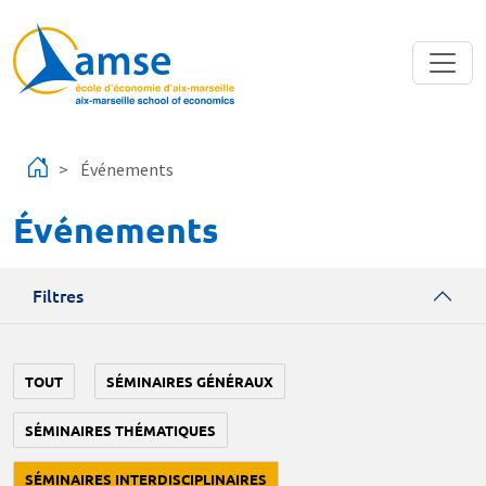
Aller au contenu principal
Événements
Événements
Filtres
TOUT
SÉMINAIRES GÉNÉRAUX
SÉMINAIRES THÉMATIQUES
SÉMINAIRES INTERDISCIPLINAIRES