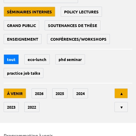
SÉMINAIRES INTERNES
POLICY LECTURES
GRAND PUBLIC
SOUTENANCES DE THÈSE
ENSEIGNEMENT
CONFÉRENCES/WORKSHOPS
tout
eco-lunch
phd seminar
practice job talks
Tri
À VENIR
2026
2025
2024
▲
2023
2022
▼
Programmation à venir