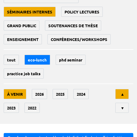
SÉMINAIRES INTERNES
POLICY LECTURES
GRAND PUBLIC
SOUTENANCES DE THÈSE
ENSEIGNEMENT
CONFÉRENCES/WORKSHOPS
tout
eco-lunch
phd seminar
practice job talks
Tri
À VENIR
2026
2025
2024
▲
2023
2022
▼