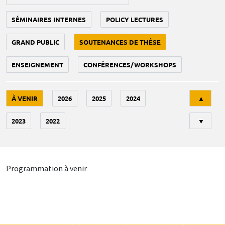
SÉMINAIRES INTERNES
POLICY LECTURES
GRAND PUBLIC
SOUTENANCES DE THÈSE
ENSEIGNEMENT
CONFÉRENCES/WORKSHOPS
Tri
À VENIR
2026
2025
2024
▲
2023
2022
▼
Programmation à venir